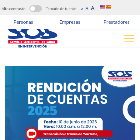
Reducir
Restablecer
A
Aumentar
A
Alto contraste:
Tamaño de fuente:
A
tamaño
tamaño
tamaño
de
de
de
Personas
Empresas
Prestadores
fuente.
fuente
fuente.