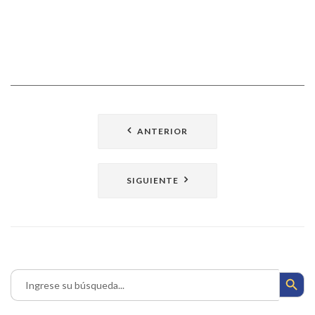
Navegación
ANTERIOR
de
entradas
SIGUIENTE
Search Button
Search
for: