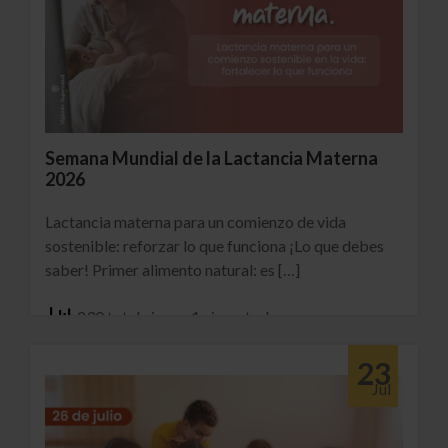
Semana Mundial de la Lactancia Materna
2026
Lactancia materna para un comienzo de vida
sostenible: reforzar lo que funciona ¡Lo que debes
saber! Primer alimento natural: es […]
230 total views
, 1 views today
23
Jul
Ver