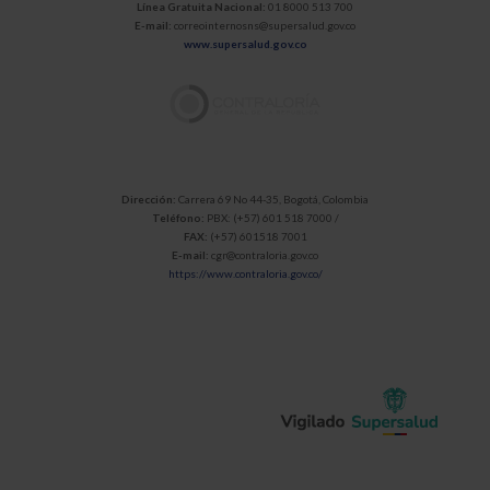
Línea Gratuita Nacional:
01 8000 513 700
E-mail:
correointernosns@supersalud.gov.co
www.supersalud.gov.co
Dirección:
Carrera 69 No 44-35, Bogotá, Colombia
Teléfono:
PBX: (+57) 601 518 7000 /
FAX:
(+57) 601518 7001
E-mail:
cgr@contraloria.gov.co
https://www.contraloria.gov.co/