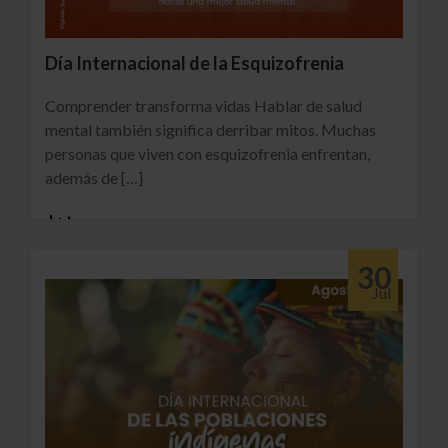
Día Internacional de la Esquizofrenia
Comprender transforma vidas Hablar de salud
mental también significa derribar mitos. Muchas
personas que viven con esquizofrenia enfrentan,
además de […]
14 total views
30
Jul
Ver