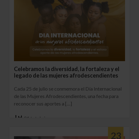
Celebramos la diversidad, la fortaleza y el
legado de las mujeres afrodescendientes
Cada 25 de julio se conmemora el Día Internacional
de las Mujeres Afrodescendientes, una fecha para
reconocer sus aportes a […]
21 total views
23