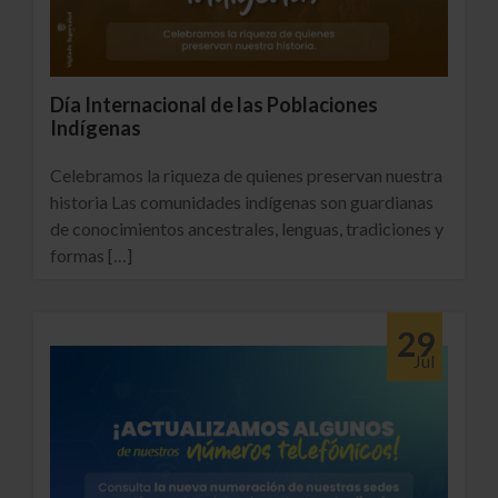
Día Internacional de las Poblaciones
Indígenas
Celebramos la riqueza de quienes preservan nuestra
historia Las comunidades indígenas son guardianas
de conocimientos ancestrales, lenguas, tradiciones y
formas […]
27 total views
29
Jul
Ver