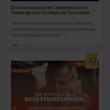
Día Internacional de Conmemoración y
Homenaje a las Víctimas del Terrorismo
Honramos a las víctimas con respeto, memoria y
solidaridad La violencia deja huellas profundas que
trascienden a quienes la viven […]
13 total views
30
Jul
Ver