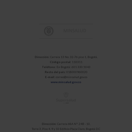
Dirección:
Carrera 13 No. 32-76 piso 1, Bogotá,
Código postal:
110311
Teléfono:
En Bogotá: 601 330 5043
Resto del país:
018000960020
E-mail:
correo@minsalud.gov.co
www.minsalud.gov.co
Dirección:
Carrera 68A N°. 24B - 10,
Torre 3, Piso 4, 9 y 10 Edificio Plaza Claro, Bogotá D.C